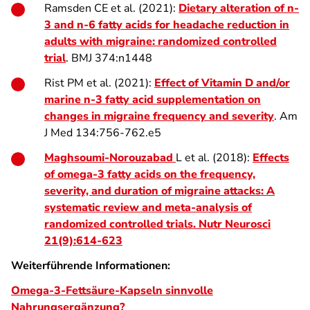
Ramsden CE et al. (2021):
Dietary alteration of n-
3 and n-6 fatty acids for headache reduction in
adults with migraine: randomized controlled
trial
. BMJ 374:n1448
Rist PM et al. (2021):
Effect of Vitamin D and/or
marine n-3 fatty acid supplementation on
changes in migraine frequency and severity
. Am
J Med 134:756-762.e5
Maghsoumi-Norouzabad
L et al. (2018):
Effects
of omega-3 fatty acids on the frequency,
severity, and duration of migraine attacks: A
systematic review and meta-analysis of
randomized controlled trials. Nutr Neurosci
21(9):614-623
Weiterführende Informationen:
Omega-3-Fettsäure-Kapseln sinnvolle
Nahrungsergänzung?