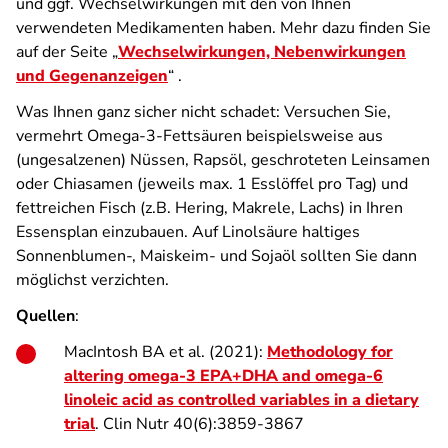
und ggf. Wechselwirkungen mit den von Ihnen
verwendeten Medikamenten haben. Mehr dazu finden Sie
auf der Seite „
Wechselwirkungen, Nebenwirkungen
und Gegenanzeigen
“ .
Was Ihnen ganz sicher nicht schadet: Versuchen Sie,
vermehrt Omega-3-Fettsäuren beispielsweise aus
(ungesalzenen) Nüssen, Rapsöl, geschroteten Leinsamen
oder Chiasamen (jeweils max. 1 Esslöffel pro Tag) und
fettreichen Fisch (z.B. Hering, Makrele, Lachs) in Ihren
Essensplan einzubauen. Auf Linolsäure haltiges
Sonnenblumen-, Maiskeim- und Sojaöl sollten Sie dann
möglichst verzichten.
Quellen
:
MacIntosh BA et al. (2021):
Methodology for
altering omega-3 EPA+DHA and omega-6
linoleic acid as controlled variables in a dietary
trial
. Clin Nutr 40(6):3859-3867