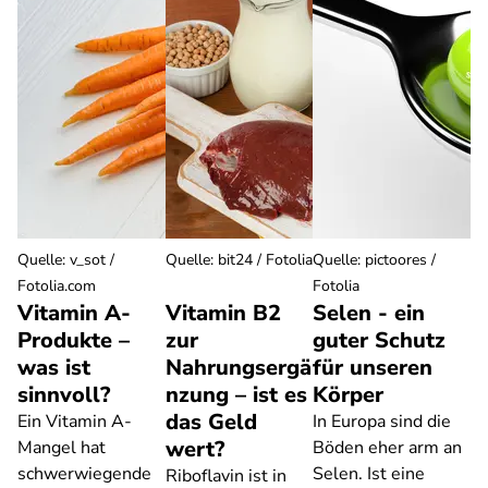
Quelle
:
v_sot /
Quelle
:
bit24 / Fotolia
Quelle
:
pictoores /
Fotolia.com
Fotolia
Vitamin A-
Vitamin B2
Selen - ein
Produkte –
zur
guter Schutz
was ist
Nahrungsergä
für unseren
sinnvoll?
nzung – ist es
Körper
das Geld
Ein Vitamin A-
In Europa sind die
wert?
Mangel hat
Böden eher arm an
schwerwiegende
Selen. Ist eine
Riboflavin ist in