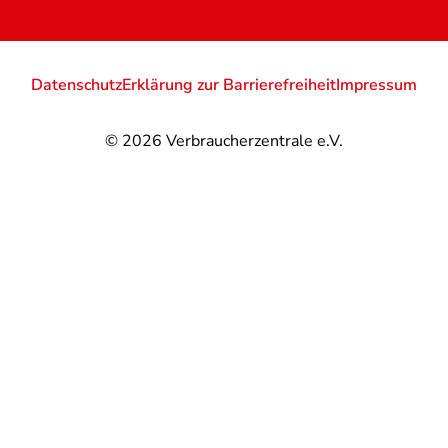
Datenschutz
Erklärung zur Barrierefreiheit
Impressum
© 2026
Verbraucherzentrale e.V.
@
@