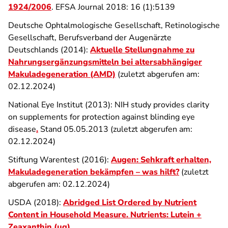
1924/2006
. EFSA Journal 2018: 16 (1):5139
Deutsche Ophtalmologische Gesellschaft, Retinologische
Gesellschaft, Berufsverband der Augenärzte
Deutschlands (2014):
Aktuelle Stellungnahme zu
Nahrungsergänzungsmitteln bei altersabhängiger
Makuladegeneration (AMD)
(zuletzt abgerufen am:
02.12.2024)
National Eye Institut (2013): NIH study provides clarity
on supplements for protection against blinding eye
disease
.
Stand 05.05.2013 (zuletzt abgerufen am:
02.12.2024)
Stiftung Warentest (2016):
Augen: Sehkraft erhalten,
Makuladegeneration bekämpfen – was hilft?
(zuletzt
abgerufen am: 02.12.2024)
USDA (2018):
Abridged List Ordered by Nutrient
Content in Household Measure. Nutrients: Lutein +
Zeaxanthin (µg)