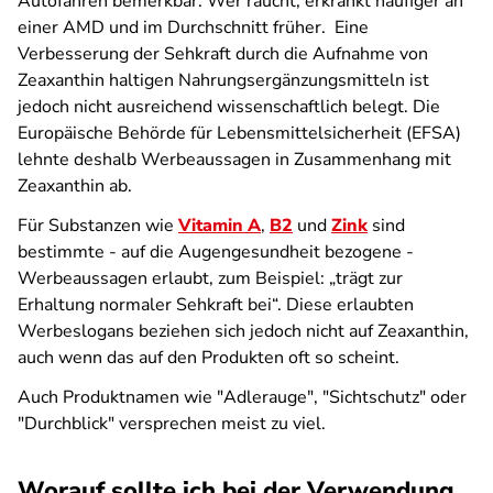
Autofahren bemerkbar. Wer raucht, erkrankt häufiger an
einer AMD und im Durchschnitt früher. Eine
Verbesserung der Sehkraft durch die Aufnahme von
Zeaxanthin haltigen Nahrungsergänzungsmitteln ist
jedoch nicht ausreichend wissenschaftlich belegt. Die
Europäische Behörde für Lebensmittelsicherheit (EFSA)
lehnte deshalb Werbeaussagen in Zusammenhang mit
Zeaxanthin ab.
Für Substanzen wie
Vitamin A
,
B2
und
Zink
sind
bestimmte - auf die Augengesundheit bezogene -
Werbeaussagen erlaubt, zum Beispiel: „trägt zur
Erhaltung normaler Sehkraft bei“. Diese erlaubten
Werbeslogans beziehen sich jedoch nicht auf Zeaxanthin,
auch wenn das auf den Produkten oft so scheint.
Auch Produktnamen wie "Adlerauge", "Sichtschutz" oder
"Durchblick" versprechen meist zu viel.
Worauf sollte ich bei der Verwendung