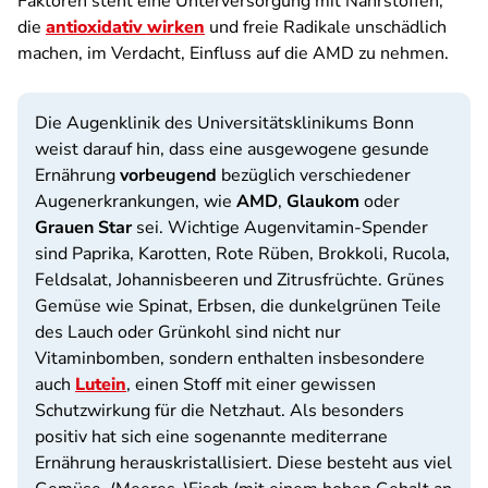
Faktoren steht eine Unterversorgung mit Nährstoffen,
die
antioxidativ wirken
und freie Radikale unschädlich
machen, im Verdacht, Einfluss auf die AMD zu nehmen.
Die Augenklinik des Universitätsklinikums Bonn
weist darauf hin, dass eine ausgewogene gesunde
Ernährung
vorbeugend
bezüglich verschiedener
Augenerkrankungen, wie
AMD
,
Glaukom
oder
Grauen Star
sei. Wichtige Augenvitamin-Spender
sind Paprika, Karotten, Rote Rüben, Brokkoli, Rucola,
Feldsalat, Johannisbeeren und Zitrusfrüchte. Grünes
Gemüse wie Spinat, Erbsen, die dunkelgrünen Teile
des Lauch oder Grünkohl sind nicht nur
Vitaminbomben, sondern enthalten insbesondere
auch
Lutein
, einen Stoff mit einer gewissen
Schutzwirkung für die Netzhaut. Als besonders
positiv hat sich eine sogenannte mediterrane
Ernährung herauskristallisiert. Diese besteht aus viel