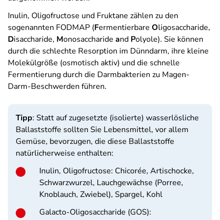
Inulin, Oligofructose und Fruktane zählen zu den
sogenannten FODMAP (
F
ermentierbare
O
ligosaccharide,
D
isaccharide,
M
onosaccharide
a
nd
P
olyole). Sie können
durch die schlechte Resorption im Dünndarm, ihre kleine
Molekülgröße (osmotisch aktiv) und die schnelle
Fermentierung durch die Darmbakterien zu Magen-
Darm-Beschwerden führen.
Tipp
: Statt auf zugesetzte (isolierte) wasserlösliche
Ballaststoffe sollten Sie Lebensmittel, vor allem
Gemüse, bevorzugen, die diese Ballaststoffe
natürlicherweise enthalten:
Inulin, Oligofructose
: Chicorée, Artischocke,
Schwarzwurzel, Lauchgewächse (Porree,
Knoblauch, Zwiebel), Spargel, Kohl
Galacto-Oligosaccharide (GOS)
: