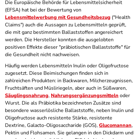
Die Europäische Behörde für Lebensmittelsicherheit
(EFSA) hat bei der Bewertung von
Lebensmittelwerbung mit Gesundheitsbezug
("Health
Claims") auch die Aussagen zu Lebensmitteln geprüft,
die mit ganz bestimmten Ballaststoffen angereichert
werden. Die Hersteller konnten die ausgelobten
positiven Effekte dieser "präbiotischen Ballaststoffe" für
die Gesundheit nicht nachweisen.
Häufig werden Lebensmitteln Inulin oder Oligofructose
zugesetzt. Diese Bei­mischungen finden sich in
zahlreichen Produkten: in Backwaren, Milcherzeugnissen,
Fruchtsäften und Müsliriegeln, aber auch in Süßwaren,
Säuglingsnahrung
,
Nahrungsergänzungs­mitteln
oder
Wurst. Die als Präbiotika bezeichneten Zusätze sind
besondere wasserlösliche Ballaststoffe, neben Inulin und
Oligofructose auch resistente Stärke, resistente
Dextrine, Galacto-Oligosaccharide (GOS),
Glucomannan
,
Pektin und Flohsamen. Sie gelangen in den Dickdarm und