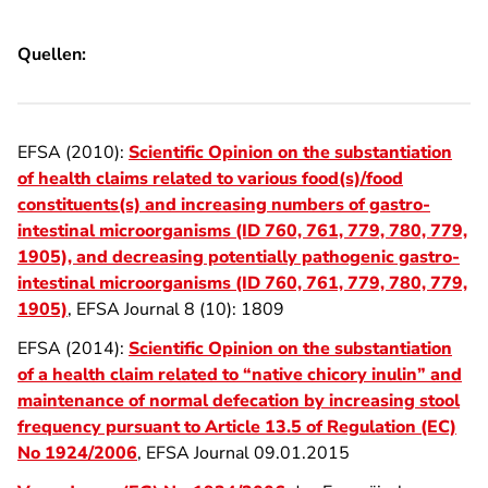
Quellen:
EFSA (2010):
Scientific Opinion on the substantiation
of health claims related to various food(s)/food
constituents(s) and increasing numbers of gastro-
intestinal microorganisms (ID 760, 761, 779, 780, 779,
1905), and decreasing potentially pathogenic gastro-
intestinal microorganisms (ID 760, 761, 779, 780, 779,
1905)
, EFSA Journal 8 (10): 1809
EFSA (2014):
Scientific Opinion on the substantiation
of a health claim related to “native chicory inulin” and
maintenance of normal defecation by increasing stool
frequency pursuant to Article 13.5 of Regulation (EC)
No 1924/2006
, EFSA Journal 09.01.2015