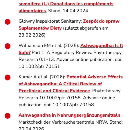
somnifera (L.) Dunal dans les compléments
alimentaires
, Stand: 14.04.2024
Główny Inspektorat Sanitarny:
Zespół do spraw
Suplementów Diety
(zuletzt abgerufen am
23.02.2026)
Williamson EM et al. (2025):
Ashwagandha: Is It
Safe?
Part 1: A Regulatory Review. Phytotherapy
Research 0:1-13. Advance online publication. doi:
10.1002/ptr.70151
Kumar A et al. (2026):
Potential Adverse Effects
of Ashwagandha: A Critical Review of
Preclinical and Clinical Evidence
. Phytotherapy
Research 10.1002/ptr.70158. Advance online
publication. doi: 10.1002/ptr.70158
Ashwagandha in Nahrungsergänzungsmitteln
.
Marktcheck der Verbraucherzentrale NRW, Stand:
20.04.2026