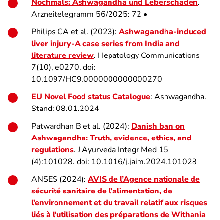
Nochmals: Ashwagandha und Leberschäden
.
Arzneitelegramm 56/2025: 72 •
Philips CA et al. (2023):
Ashwagandha-induced
liver injury-A case series from India and
literature review
. Hepatology Communications
7(10), e0270. doi:
10.1097/HC9.0000000000000270
EU Novel Food status Catalogue
: Ashwagandha.
Stand: 08.01.2024
Patwardhan B et al. (2024):
Danish ban on
Ashwagandha: Truth, evidence, ethics, and
regulations
. J Ayurveda Integr Med 15
(4):101028. doi: 10.1016/j.jaim.2024.101028
ANSES (2024):
AVIS de l’Agence nationale de
sécurité sanitaire de l’alimentation, de
l’environnement et du travail relatif aux risques
liés à l'utilisation des préparations de Withania