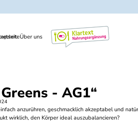
tartseite
Über uns
Markt/Meinung
ngebot:
c Greens - AG1“
024
einfach anzurühren, geschmacklich akzeptabel und natür
dukt wirklich, den Körper ideal auszubalancieren?