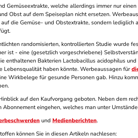
nd Gemüseextrakte, welche allerdings immer nur einen T
und Obst auf dem Speiseplan nicht ersetzen. Werbeau
 auf die Gemüse- und Obstextrakte, sondern lediglich 
ügt.
ntlichten randomisierten, kontrollierten Studie wurde 
 ist - eine (gesetzlich vorgeschriebene) Selbstverstän
ie enthaltenen Bakterien
Lactobacillus acidophilus
und
ne Lebensqualität haben könnte. Werbeaussagen für
di
keine Wirkbelege für gesunde Personen gab. Hinzu kommt
ben.
 Hinblick auf den Kaufvorgang geboten. Neben dem rech
ein Abonnement eingehen, welches man unter Umständen 
erbeschwerden
und
Medienberichten
.
toffen können Sie in diesen Artikeln nachlesen: