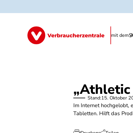
Direkt
zum
Inhalt
S
Informationen
Produkte
FAQ
mit dem A
„Athleti
Stand:
15. Oktober 2
Im Internet hochgelobt, 
Tabletten. Hilft das Pro