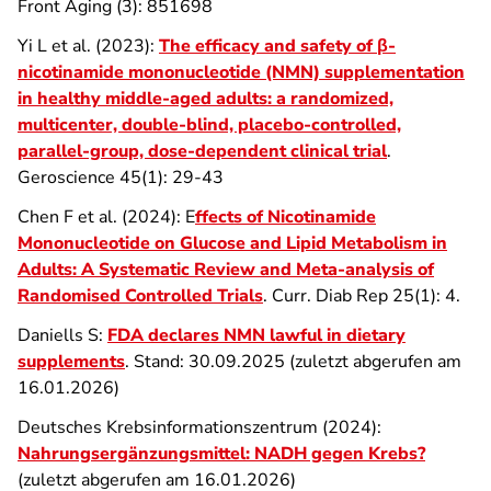
Front Aging (3): 851698
Yi L et al. (2023):
The efficacy and safety of β-
nicotinamide mononucleotide (NMN) supplementation
in healthy middle-aged adults: a randomized,
multicenter, double-blind, placebo-controlled,
parallel-group, dose-dependent clinical trial
.
Geroscience 45(1): 29-43
Chen F et al. (2024): E
ffects of Nicotinamide
Mononucleotide on Glucose and Lipid Metabolism in
Adults: A Systematic Review and Meta-analysis of
Randomised Controlled Trials
. Curr. Diab Rep
25(1): 4.
Daniells S:
FDA declares NMN lawful in dietary
supplements
. Stand: 30.09.2025 (zuletzt abgerufen am
16.01.2026)
Deutsches Krebsinformationszentrum (2024):
Nahrungsergänzungsmittel: NADH gegen Krebs?
(zuletzt abgerufen am 16.01.2026)