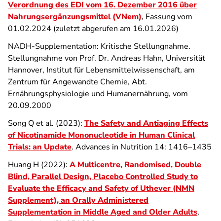
Verordnung des EDI vom 16. Dezember 2016 über
Nahrungsergänzungsmittel (VNem)
, Fassung vom
01.02.2024 (zuletzt abgerufen am 16.01.2026)
NADH-Supplementation: Kritische Stellungnahme.
Stellungnahme von Prof. Dr. Andreas Hahn, Universität
Hannover, Institut für Lebensmittelwissenschaft, am
Zentrum für Angewandte Chemie, Abt.
Ernährungsphysiologie und Humanernährung, vom
20.09.2000
Song Q et al. (2023):
The Safety and Antiaging Effects
of Nicotinamide Mononucleotide in Human Clinical
Trials: an Update
. Advances in Nutrition 14: 1416–1435
Huang H (2022):
A Multicentre, Randomised, Double
Blind, Parallel Design, Placebo Controlled Study to
Evaluate the Efficacy and Safety of Uthever (NMN
Supplement), an Orally Administered
Supplementation in Middle Aged and Older Adults
.