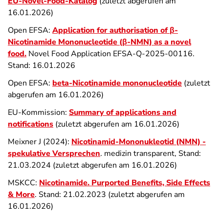
EU-Novel-Food-Katalog
(zuletzt abgerufen am
16.01.2026)
Open EFSA:
Application for authorisation of β-
Nicotinamide Mononucleotide (β-NMN) as a novel
food.
Novel Food Application
EFSA-Q-2025-00116.
Stand:
16.01.2026
Open EFSA:
beta-Nicotinamide mononucleotide
(zuletzt
abgerufen am 16.01.2026)
EU-Kommission:
Summary of applications and
notifications
(zuletzt abgerufen am 16.01.2026)
Meixner J (2024):
Nicotinamid-Mononukleotid (NMN) -
spekulative Versprechen
. medizin transparent, Stand:
21.03.2024 (zuletzt abgerufen am 16.01.2026)
MSKCC:
Nicotinamide.
Purported Benefits, Side Effects
& More
. Stand: 21.02.2023 (zuletzt abgerufen am
16.01.2026)