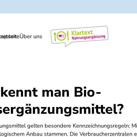
tartseite
Über uns
Markt/Meinung
ngebot:
kennt man Bio-
ergänzungsmittel?
ungsmittel gelten besondere Kennzeichnungsregeln: Mi
ogischem Anbau stammen. Die Verbraucherzentralen er