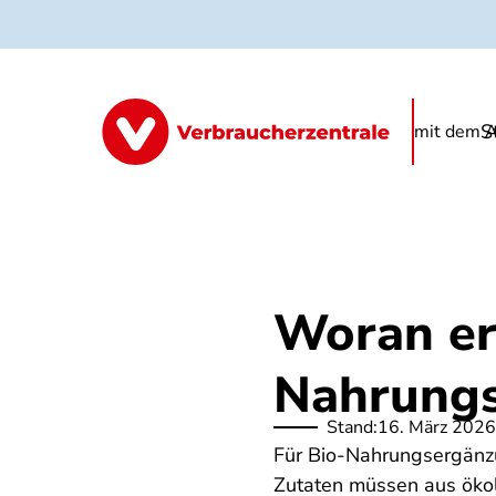
Direkt
zum
Inhalt
S
Informationen
Produkte
FAQ
mit dem A
Woran er
Nahrungs
Stand:
16. März 2026
Für Bio-Nahrungsergänz
Zutaten müssen aus ökol