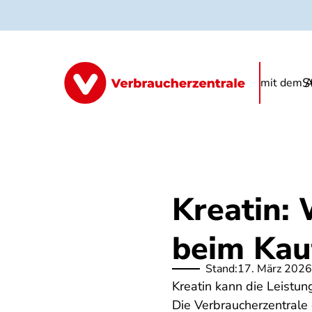
Direkt
zum
Inhalt
S
Informationen
Produkte
FAQ
mit dem A
Kreatin:
beim Kauf
Stand:
17. März 2026
Kreatin kann die Leistun
Die Verbraucherzentrale 