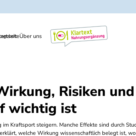
tartseite
Über uns
Markt/Meinung
ngebot:
 Wirkung, Risiken un
 wichtig ist
g im Kraftsport steigern. Manche Effekte sind durch Stud
erklärt, welche Wirkung wissenschaftlich belegt ist, wo