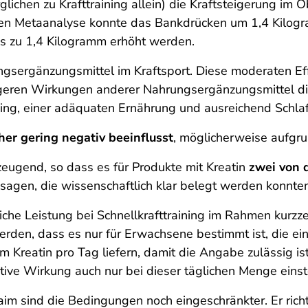
glichen zu Krafttraining allein) die Kraftsteigerung im
eren Metaanalyse konnte das Bankdrücken um 1,4 Kilo
is zu 1,4 Kilogramm erhöht werden.
rungsergänzungsmittel im Kraftsport. Diese moderaten E
geren Wirkungen anderer Nahrungsergänzungsmittel die
ing, einer adäquaten Ernährung und ausreichend Schlaf
er gering negativ beeinflusst
, möglicherweise aufgru
rzeugend, so dass es für Produkte mit K
reatin
zwei von 
agen, die wissenschaftlich klar belegt werden konnten
iche Leistung bei Schnellkrafttraining im Rahmen kurzzei
rden, dass es nur für Erwachsene bestimmt ist, die ein
 Kreatin pro Tag liefern, damit die Angabe zulässig i
itive Wirkung auch nur bei dieser täglichen Menge einst
im sind die Bedingungen noch eingeschränkter. Er rich