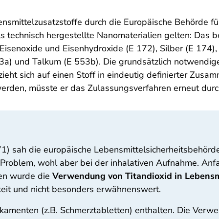
mittelzusatzstoffe durch die Europäische Behörde für
ls technisch hergestellte Nanomaterialien gelten: Das be
Eisenoxide und Eisenhydroxide (E 172), Silber (E 174), 
53a) und Talkum (E 553b). Die grundsätzlich notwendige
ht sich auf einen Stoff in eindeutig definierter Zusam
 werden, müsste er das Zulassungsverfahren erneut durc
171) sah die europäische Lebensmittelsicherheitsbehö
n Problem, wohl aber bei der inhalativen Aufnahme. Anf
sen wurde die
Verwendung von Titandioxid in Lebensm
hkeit und nicht besonders erwähnenswert.
dikamenten (z.B. Schmerztabletten) enthalten. Die Verw