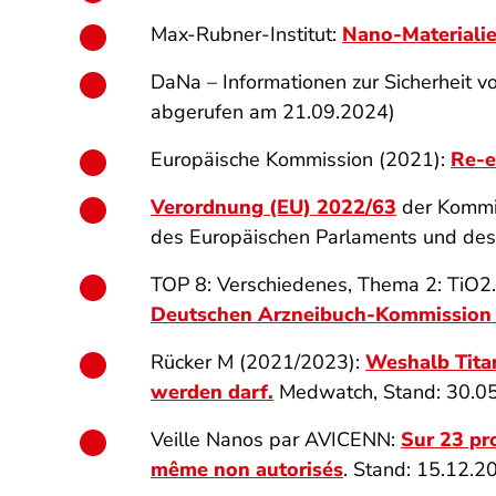
Max-Rubner-Institut:
Nano-Materialie
DaNa – Informationen zur Sicherheit v
abgerufen am 21.09.2024)
Europäische Kommission (2021):
Re-e
Verordnung (EU) 2022/63
der Kommis
des Europäischen Parlaments und des R
TOP 8: Verschiedenes, Thema 2: TiO2
Deutschen Arzneibuch-Kommission
Rücker M (2021/2023):
Weshalb Titan
werden darf.
Medwatch, Stand: 30.0
Veille Nanos par AVICENN:
Sur 23 pr
même non autorisés
. Stand: 15.12.2