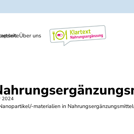
tartseite
Über uns
Markt/Meinung
ngebot:
Nahrungsergänzungsm
r 2024
anopartikel/-materialien in Nahrungsergänzungsmittel