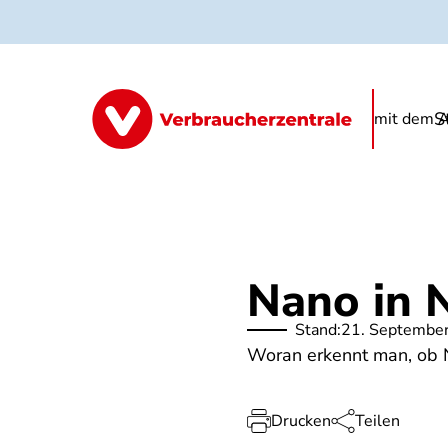
Direkt
zum
Inhalt
S
Informationen
Produkte
FAQ
mit dem A
Nano in 
Stand:
21. Septembe
Woran erkennt man, ob N
Drucken
Teilen