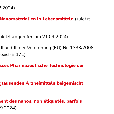
2.2024)
Nanomaterialien in Lebensmitteln
(zuletzt
zuletzt abgerufen am 21.09.2024)
I und III der Verordnung (EG) Nr. 1333/2008
ioxid (E 171)
usses Pharmazeutische Technologie der
igtausenden Arzneimitteln beigemischt
ent des nanos, non étiquetés, parfois
09.2024)