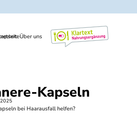
tartseite
Über uns
Markt/Meinung
ngebot:
nere-Kapseln
 2025
pseln bei Haarausfall helfen?