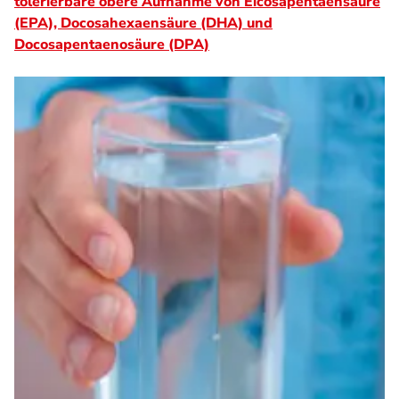
tolerierbare obere Aufnahme von Eicosapentaensäure
(EPA), Docosahexaensäure (DHA) und
Docosapentaenosäure (DPA)