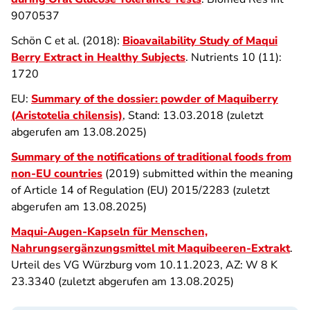
9070537
Schön C et al. (2018):
Bioavailability Study of Maqui
Berry Extract in Healthy Subjects
. Nutrients 10 (11):
1720
EU:
Summary of the dossier: powder of Maquiberry
(Aristotelia chilensis)
, Stand: 13.03.2018 (zuletzt
abgerufen am 13.08.2025)
Summary of the notifications of traditional foods from
non-EU countries
(2019) submitted within the meaning
of Article 14 of Regulation (EU) 2015/2283 (zuletzt
abgerufen am 13.08.2025)
Maqui-Augen-Kapseln für Menschen,
Nahrungsergänzungsmittel mit Maquibeeren-Extrakt
.
Urteil des VG Würzburg vom 10.11.2023, AZ: W 8 K
23.3340 (zuletzt abgerufen am 13.08.2025)