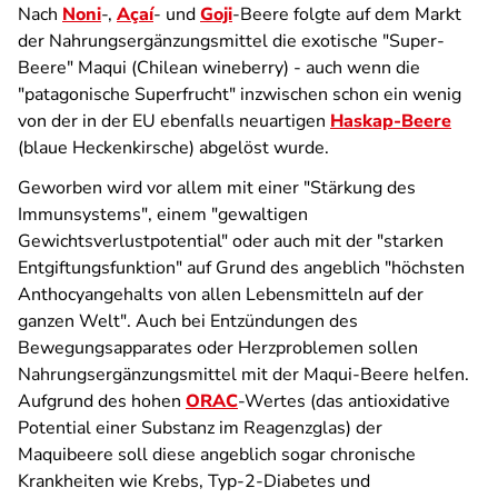
Nach
Noni
-,
Açaí
- und
Goji
-Beere folgte auf dem Markt
der Nahrungsergänzungsmittel die exotische "Super-
Beere" Maqui (
Chilean wineberry)
- auch wenn die
"patagonische Superfrucht" inzwischen schon ein wenig
von der in der EU ebenfalls neuartigen
Haskap-Beere
(blaue Heckenkirsche) abgelöst wurde.
Geworben wird vor allem mit einer "Stärkung des
Immunsystems", einem "gewaltigen
Gewichtsverlustpotential" oder auch mit der "starken
Entgiftungs­funktion" auf Grund des angeblich "höchsten
Anthocyangehalts von allen Lebensmitteln auf der
ganzen Welt". Auch bei Entzündungen des
Bewegungsapparates oder Herzproblemen sollen
Nahrungsergänzungsmittel mit der Maqui-Beere helfen.
Aufgrund des hohen
ORAC
-Wertes (das antioxidative
Potential einer Substanz im Reagenzglas) der
Maquibeere soll diese angeblich sogar chronische
Krankheiten wie Krebs, Typ-2-Diabetes und