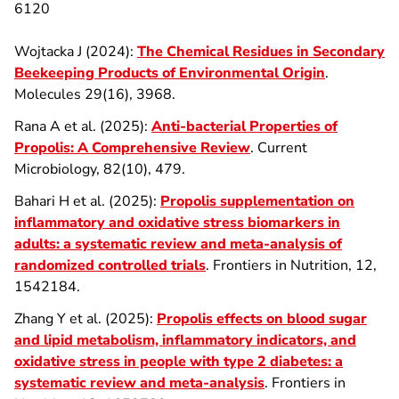
6120
Wojtacka J (2024):
The Chemical Residues in Secondary
Beekeeping Products of Environmental Origin
.
Molecules 29(16), 3968.
Rana A et al. (2025):
Anti-bacterial Properties of
Propolis: A Comprehensive Review
. Current
Microbiology, 82(10), 479.
Bahari H et al. (2025):
Propolis supplementation on
inflammatory and oxidative stress biomarkers in
adults: a systematic review and meta-analysis of
randomized controlled trials
. Frontiers in Nutrition, 12,
1542184.
Zhang Y et al. (2025):
Propolis effects on blood sugar
and lipid metabolism, inflammatory indicators, and
oxidative stress in people with type 2 diabetes: a
systematic review and meta-analysis
. Frontiers in