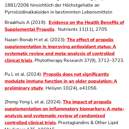
1881/2006 hinsichtlich der Höchstgehalte an
Pyrrolizidinalkaloiden in bestimmten Lebensmitteln
Braakhuis A (2019):
Evidence on the Health Benefits of
Supplemental Propolis
. Nutrients 11(11), 2705
Nazari-Bonab H et al. (2023):
The effect of propolis
supplementation in improving antioxidant status: A
systematic review and meta-analysis of controlled
clinical trials
. Phytotherapy Research 37(9), 3712–3723.
Pu L et al. (2024):
Propolis does not significantly
modulate immune function in an older population: A
preliminary study
. Heliyon 10(24), e41056.
Zhong-Yong L et al. (2024):
The impact of propolis
supplementation on inflammatory biomarkers: A meta-
analysis and systematic review of randomized
controlled clinical trials
. Prostaglandins & Other Lipid