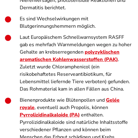
Nierenversagen, photosensible Reaktionen und
Dermatitis berichtet.
Es sind Wechselwirkungen mit
Blutgerinnungshemmern möglich.
Laut Europäischem Schnellwarnsystem RASFF
gab es mehrfach Warnmeldungen wegen zu hoher
Gehalte an krebserregenden
polyzyklischen
aromatischen Kohlenwasserstoffen (PAK)
.
Zuletzt wurde Chloramphenicol (ein
risikobehaftetes Reserveantibiotikum, für
Lebensmittel liefernde Tiere verboten) gefunden.
Das Rohmaterial kam in allen Fällen aus China.
Bienenprodukte wie Blütenpollen und
Gelée
royale
, eventuell auch Propolis, können
Pyrrolizidinalkaloide (PA)
enthalten.
Pyrrolizidinalkaloide sind natürliche Inhaltsstoffe
verschiedener Pflanzen und können beim
Menschen das Erbgut schädigen und Krebs