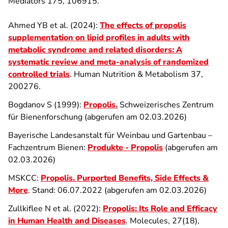
Mediators 175, 106915.
Ahmed YB et al. (2024):
The effects of propolis
supplementation on lipid profiles in adults with
metabolic syndrome and related disorders: A
systematic review and meta-analysis of randomized
controlled trials
. Human Nutrition & Metabolism 37,
200276.
Bogdanov S (1999):
Propolis.
Schweizerisches Zentrum
für Bienenforschung (abgerufen am 02.03.2026)
Bayerische Landesanstalt für Weinbau und Gartenbau –
Fachzentrum Bienen:
Produkte - Propolis
(abgerufen am
02.03.2026)
MSKCC:
Propolis.
Purported Benefits, Side Effects &
More
. Stand: 06.07.2022
(abgerufen am 02.03.2026)
Zullkiflee N et al. (2022):
Propolis: Its Role and Efficacy
in Human Health and Diseases
. Molecules, 27(18),