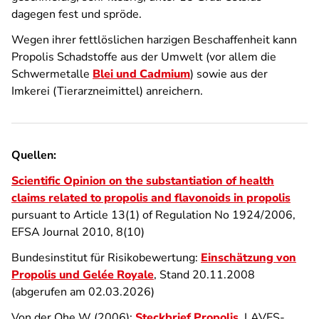
dagegen fest und spröde.
Wegen ihrer fettlöslichen harzigen Beschaffenheit kann
Propolis Schadstoffe aus der Umwelt (vor allem die
Schwermetalle
Blei und Cadmium
) sowie aus der
Imkerei (Tierarzneimittel) anreichern.
Quellen:
Scientific Opinion on the substantiation of health
claims related to propolis and flavonoids in propolis
pursuant to Article 13(1) of Regulation No 1924/2006,
EFSA Journal 2010, 8(10)
Bundesinstitut für Risikobewertung:
Einschätzung von
Propolis und Gelée Royale
, Stand 20.11.2008
(abgerufen am 02.03.2026)
Von der Ohe W (2006):
Steckbrief Propolis
, LAVES-