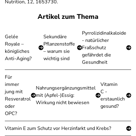
Nutrition, 12, 1653730.
Artikel zum Thema
Pyrrolizidinalkaloide
Gelée
Sekundäre
- natürlicher
Royale –
Pflanzenstoffe
Fraßschutz
königliches
– warum sie
gefährdet die
Anti-Aging?
wichtig sind
Gesundheit
Für
immer
Vitamin
Nahrungsergänzungsmittel
jung mit
C -
mit (Apfel-)Essig:
Resveratrol
erstaunlich
Wirkung nicht bewiesen
oder
gesund?
OPC?
Vitamin E zum Schutz vor Herzinfarkt und Krebs?