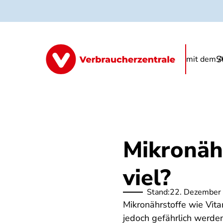
Direkt
zum
Inhalt
S
Informationen
Produkte
FAQ
mit dem A
Mikronähr
viel?
Stand:
22. Dezember
Mikronährstoffe wie Vita
jedoch gefährlich werde