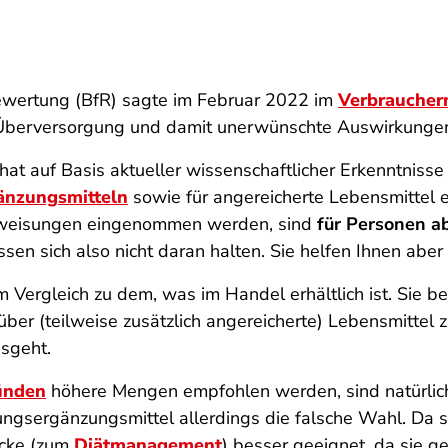
bewertung (BfR) sagte im Februar 2022 im
Verbraucher
ine Überversorgung und damit unerwünschte Auswirkunge
hat auf Basis aktueller wissenschaftlicher Erkenntniss
änzungsmitteln
sowie für angereicherte Lebensmittel
nweisungen eingenommen werden, sind
für Personen ab
ssen sich also nicht daran halten. Sie helfen Ihnen aber
 Vergleich zu dem, was im Handel erhältlich ist. Sie b
ber (teilweise zusätzlich angereicherte) Lebensmittel z
usgeht.
ünden
höhere Mengen empfohlen werden, sind natürlich
ungsergänzungsmittel allerdings die falsche Wahl. Da s
ecke (zum
Diätmanagement
) besser geeignet, da sie g