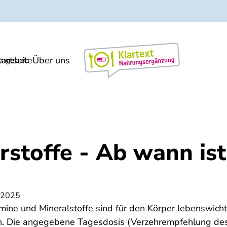
tartseite
Über uns
Markt/Meinung
ngebot:
stoffe - Ab wann ist
 2025
mine und Mineralstoffe sind für den Körper lebenswicht
n. Die angegebene Tagesdosis (Verzehrempfehlung des 